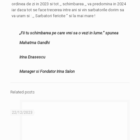
ordinea de zi in 2023 si tot ,, schimbarea ,, va predomina in 2024
iar daca tot se face trecerea intre ani si vin sarbatorile dorim sa
va uram si : ,, Sarbatori fericite ‘’ si la mai mare !
„Fii tu schimbarea pe care vrei sa o vezi in lume.” spunea
Mahatma Gandhi
Irina Enasescu
Manager si Fondator Irina Salon
Related posts
22/12/2023