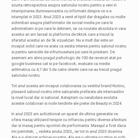
scurta retrospectiva asupra salonului nostru pentru a veni in
intampinarea dumneavoastra cu informatii despre ce s-a
intamplat in 2023. Anul 2023 a venit el tiptil dar dragalas cu multe
schimbari asupra platformelor de social media pe care le
administram si pe care le detinem, iar ca noutate absoluta in vara
acestui an am lansat si platforma de tiktok care a trecut la
sfarsitul acestui an de 5k vizualizari. Nu e mult dar este un
inceput solid care ne arata ca exista interes pentru salonul nostru
si pentru serviciile de infrumusetare pe care le prestam. De
asemeni am atins pragul psihologic de 100 de recenzii atat pe
google business cat si pe facebook, evaluate ca medie
artitmetica cu 4,7 din 5 de catre clientii care ne-au trecut pragul
salonului nostru.
Tot anul acesta am inceput colaborarea cu vestitul brand Notino,
plasand salonul nostru intre saloanele preferate ale internautilor
la nivel local dar si national. Asteptam cu nerabdare evolutia
acestei colaborari si noile tendinte ale pietei de Beauty in 2024.
In anul 2023 am achizitionat un aparat de ultima generatie ce
ofera masaj utilizand terapie cu infrarosu pentru diverse afectiuni
dar si masaj pentru sportivii de performanta. Masajul a fost daca
imi permiteti, ,, vedeta anului 2023,, iar tot in anul 2023 doamna
Ala s-a alaturat echipei noastre. Ala are o vibratie pozitiva si ochi