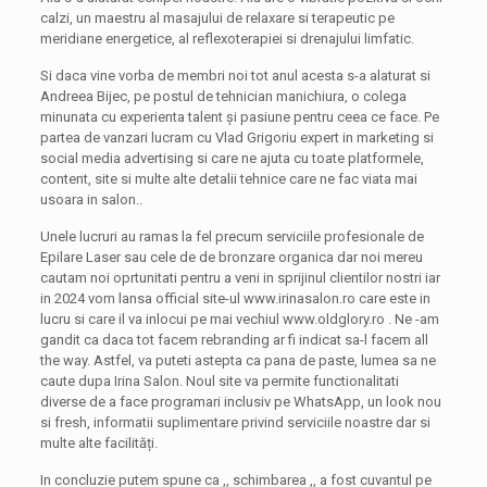
calzi, un maestru al masajului de relaxare si terapeutic pe
meridiane energetice, al reflexoterapiei si drenajului limfatic.
Si daca vine vorba de membri noi tot anul acesta s-a alaturat si
Andreea Bijec, pe postul de tehnician manichiura, o colega
minunata cu experienta talent și pasiune pentru ceea ce face. Pe
partea de vanzari lucram cu Vlad Grigoriu expert in marketing si
social media advertising si care ne ajuta cu toate platformele,
content, site si multe alte detalii tehnice care ne fac viata mai
usoara in salon..
Unele lucruri au ramas la fel precum serviciile profesionale de
Epilare Laser sau cele de de bronzare organica dar noi mereu
cautam noi oprtunitati pentru a veni in sprijinul clientilor nostri iar
in 2024 vom lansa official site-ul www.irinasalon.ro care este in
lucru si care il va inlocui pe mai vechiul www.oldglory.ro . Ne -am
gandit ca daca tot facem rebranding ar fi indicat sa-l facem all
the way. Astfel, va puteti astepta ca pana de paste, lumea sa ne
caute dupa Irina Salon. Noul site va permite functionalitati
diverse de a face programari inclusiv pe WhatsApp, un look nou
si fresh, informatii suplimentare privind serviciile noastre dar si
multe alte facilități.
In concluzie putem spune ca ,, schimbarea ,, a fost cuvantul pe