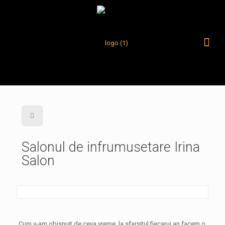
Salonul de infrumusetare Irina
Salon
Cum v-am obisnuit de ceva vreme, la sfarsitul fiecarui an facem o